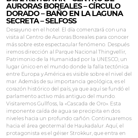
AURORAS BOREALES – CÍRCULO
DORA
DO – BAÑO EN LA LAGUNA
SECRETA – SELFOSS
Desayuno en el hotel. El día comenzará con una
visita al Centro de Auroras Boreales para conocer
más sobre este espectacular fenómeno. Después
iremos dirección al Parque Nacional Thingvellir,
Patrimonio de la Humani
dad por la UNESCO, un
lugar único en el mundo donde la falla tectónica
entre Europa y América es visible sobre el nivel del
mar. Además de su importancia geológica, es el
corazón histórico del país, ya que aquí se fundó el
parlamento activo más antiguo del mundo.
Visitaremos Gullfoss, la «Cascada de Oro». Esta
imponente caída de agua se precipita en dos
niveles hacia un profundo cañón. Continuaremos
hacia el área geotermal de Haukadalur. Aquí, el
protagonista es el géiser Strokkur, que entra en