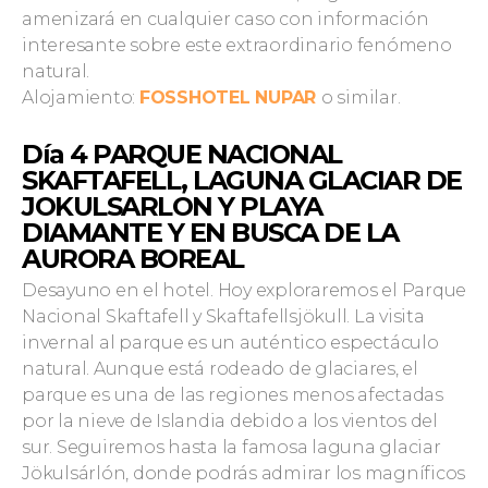
amenizará en cualquier caso con información
interesante sobre este extraordinario fenómeno
natural.
Alojamiento:
FOSSHOTEL NUPAR
o similar.
Día 4
PARQUE NACIONAL
SKAFTAFELL, LAGUNA GLACIAR DE
JOKULSARLON Y PLAYA
DIAMANTE Y EN BUSCA DE LA
AURORA BOREAL
Desayuno en el hotel. Hoy
exploraremos el Parque
Nacional Skaftafell y Skaftafellsjökull. La visita
invernal al parque es un auténtico espectáculo
natural. Aunque está rodeado de glaciares, el
parque es una de las regiones menos afectadas
por la nieve de Islandia debido a los vientos del
sur. Seguiremos hasta la famosa laguna glaciar
Jökulsárlón, donde podrás admirar los magníficos