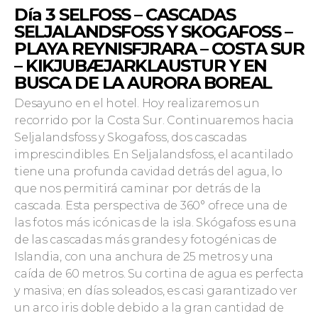
Día 3
SELFOSS – CASCADAS
SELJALANDSFOSS Y SKOGAFOSS –
PLAYA REYNISFJRARA – COSTA SUR
– KIKJUBÆJARKLAUSTUR Y EN
BUSCA DE LA AURORA BOREAL
Desayuno en el hotel. Hoy realizaremos un
recorrido por la Costa Sur. Continuaremos hacia
Seljalandsfoss y Skogafoss, dos cascadas
imprescindibl
es. En Seljalandsfoss, el acantilado
tiene una profunda cavidad detrás del agua, lo
que nos permitirá caminar por detrás de la
cascada. Esta perspectiva de 360° ofrece una de
las fotos más icónicas de la isla. Skógafoss es una
de las cascadas más grandes y fotogénicas de
Islandia, con una anchura de 25 metros y una
caída de 60 metros. Su cortina de agua es perfecta
y masiva; en días soleados, es casi garantizado ver
un arco iris doble debido a la gran cantidad de