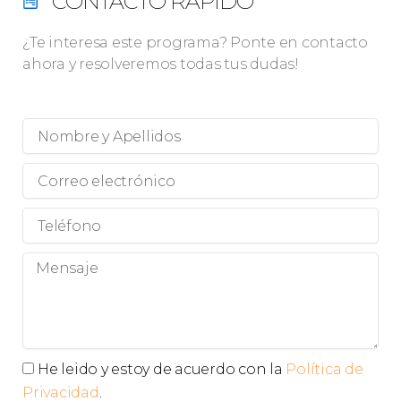
CONTACTO RÁPIDO
¿Te interesa este programa? Ponte en contacto
ahora y resolveremos todas tus dudas!
Nombre
y
Apellidos
Correo
electrónico
Teléfono
Mensaje
Privacidad
He leido y estoy de acuerdo con la
Política de
Privacidad
.