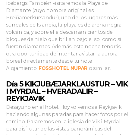
icebergs. También visitaremos la Playa de
Diamante (cuyo nombre original es
Breiðamerkursandur), uno de los lugares más
surreales de Islandia, la playa es de arena negra
volcánica, y sobre ella descansan cientos de
bloques de hielo que brillan bajo el sol como si
fueran diamantes. Además, esta noche tendrás
otra oportunidad de intentar avistar la aurora
boreal directamente desde tu hotel.
Alojamiento:
FOSSHOTEL NUPAR
o similar.
Día 5
KIKJUBÆJARKLAUSTUR – VIK
I MYRDAL – HVERADALIR –
REYKJAVIK
Desayuno en el hotel. Hoy volvemos a Reykjavik
haciendo algunas paradas para hacer fotos por el
camino. Pararemos en la iglesia de Vik i Myrdal
para disfrutar de las vistas panorámicas del