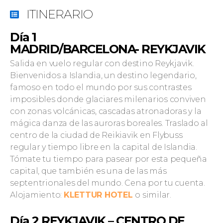
ITINERARIO
Día 1
MADRID/BARCELONA-
REYKJAVIK
Salida en vuelo regular con destino Reykjavik.
Bienvenidos a Islandia, un destino legendario,
famoso en todo el mundo por sus contrastes
imposibles donde glaciares milenarios conviven
con zonas volcánicas, cascadas atronadoras y la
mágica danza de las auroras boreales. Traslado al
centro de la ciudad de Reikiavik en Flybuss
regular y tiempo libre en la capital de Islandia.
Tómate tu tiempo para pasear por esta pequeña
capital, que también es una de las más
septentrionales del mundo. Cena por tu cuenta.
Alojamiento:
KLETTUR HOTEL
o similar.
Día 2
REYKJAVIK – CENTRO DE