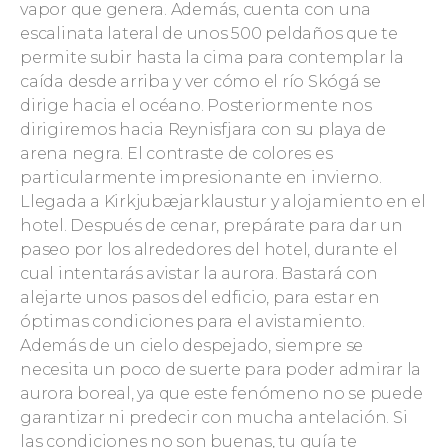
vapor que genera. Además, cuenta con una
escalinata lateral de unos 500 peldaños que te
permite subir hasta la cima para contemplar la
caída desde arriba y ver cómo el río Skógá se
dirige hacia el océano. Posteriormente nos
dirigiremos hacia Reynisfjara con su playa de
arena negra. El contraste de colores es
particularmente impresionante en invierno.
Llegada a Kirkjubæjarklaustur y alojamiento en el
hotel. Después de cenar, prepárate para dar un
paseo por los alrededores del hotel, durante el
cual intentarás avistar la aurora. Bastará con
alejarte unos pasos del edficio, para estar en
óptimas condiciones para el avistamiento.
Además de un cielo despejado, siempre se
necesita un poco de suerte para poder admirar la
aurora boreal, ya que este fenómeno no se puede
garantizar ni predecir con mucha antelación. Si
las condiciones no son buenas, tu guía te