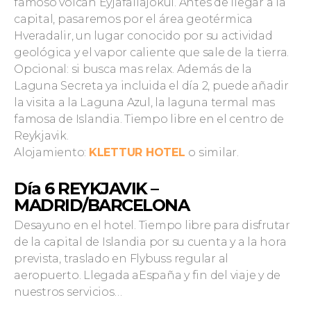
famoso volcán Eyjafallajökul. Antes de llegar a la
capital, pasaremos por el área geotérmica
Hveradalir, un lugar conocido por su actividad
geológica y el vapor caliente que sale de la tierra.
Opcional: si busca mas relax. Además de la
Laguna Secreta ya incluida el día 2, puede añadir
la visita a la Laguna Azul, la laguna termal mas
famosa de Islandia. Tiempo libre en el centro de
Reykjavik.
Alojamiento:
KLETTUR HOTEL
o similar.
Día 6
REYKJAVIK –
MADRID/BARCELONA
Desayuno en el hotel. Tiempo libre para disfrutar
de la capital de Islandia por su cuenta y a la hora
prevista, traslado en Flybuss regular al
aeropuerto. Llegada aEspaña y fin del viaje y de
nuestros servicios…