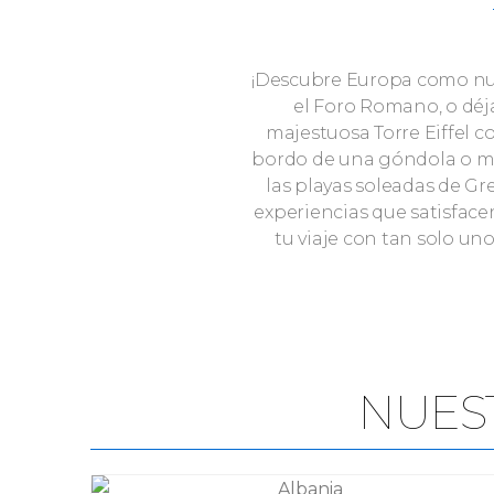
¡Descubre Europa como nunc
el Foro Romano, o déja
majestuosa Torre Eiffel c
bordo de una góndola o mar
las playas soleadas de Gr
experiencias que satisfacen
tu viaje con tan solo un
NUES