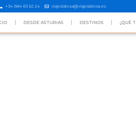
+34 684 63 62 24
viajeslalosa@viajeslalosa.es
CIO
DESDE ASTURIAS
DESTINOS
¿QUÉ T