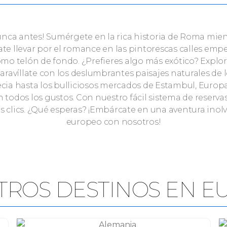
a antes! Sumérgete en la rica historia de Roma mient
te llevar por el romance en las pintorescas calles empe
omo telón de fondo. ¿Prefieres algo más exótico? Explor
avíllate con los deslumbrantes paisajes naturales de 
ecia hasta los bulliciosos mercados de Estambul, Europ
 todos los gustos. Con nuestro fácil sistema de reservas
os clics. ¿Qué esperas? ¡Embárcate en una aventura inol
europeo con nosotros!
TROS DESTINOS EN E