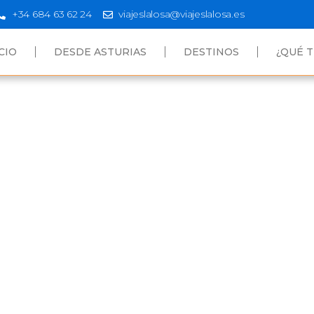
+34 684 63 62 24
viajeslalosa@viajeslalosa.es
CIO
DESDE ASTURIAS
DESTINOS
¿QUÉ T