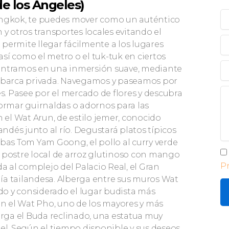
e los Angeles)
N
Bangkok, te puedes mover como un auténtico
y
 y otros transportes locales evitando el
Ap
C
e permite llegar fácilmente a los lugares
el
 así como el metro o el tuk-tuk en ciertos
Te
 entramos en una inmersión suave, mediante
u barca privada. Navegamos y paseamos por
M
es. Pasee por el mercado de flores y descubra
formar guirnaldas o adornos para las
n el Wat Arun, de estilo jemer, conocido
dés junto al río. Degustará platos típicos
as Tom Yam Goong, el pollo al curry verde
Pr
 el postre local de arroz glutinoso con mango
P
 al complejo del Palacio Real, el Gran
ía tailandesa. Alberga entre sus muros Wat
o y considerado el lugar budista más
n el Wat Pho, uno de los mayores y más
rga el Buda reclinado, una estatua muy
el. Según el tiempo disponible y sus deseos,