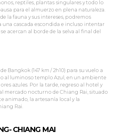
onos, reptiles, plantas singulares y todo lo
pausa para el almuerzo en plena naturaleza.
 de la fauna y sus intereses, podremos
a una cascada escondida e incluso intentar
se acercan al borde de la selva al final del
de Bangkok (147 km / 2h10) para su vuelo a
ado al luminoso templo Azul, en un ambiente
res azules. Por la tarde, regreso al hotel y
se al mercado nocturno de Chiang Rai, situado
e animado, la artesanía local y la
hiang Rai.
NG- CHIANG MAI