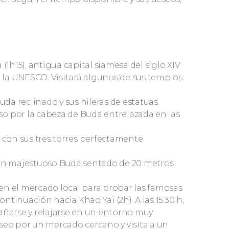
(1h15), antigua capital siamesa del siglo XIV
la UNESCO. Visitará algunos de sus templos
a reclinado y sus hileras de estatuas.
o por la cabeza de Buda entrelazada en las
, con sus tres torres perfectamente
un majestuoso Buda sentado de 20 metros
en el mercado local para probar las famosas
ontinuación hacia Khao Yai (2h). A las 15:30 h,
añarse y relajarse en un entorno muy
seo por un mercado cercano y visita a un