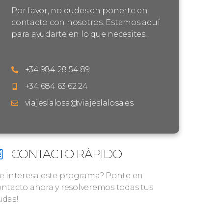
Por favor, no dudes en ponerte en
contacto con nosotros. Estamos aquí
para ayudarte en lo que necesites.
+34 984 28 54 89
+34 684 63 62 24
viajeslalosa@viajeslalosa.es
CONTACTO RÁPIDO
Te interesa este programa? Ponte en
ntacto ahora y resolveremos todas tus
udas!