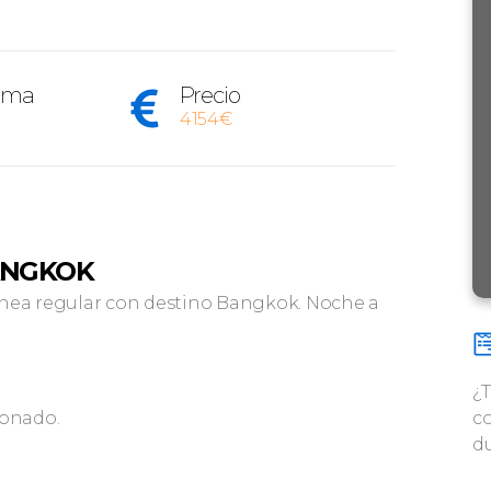
rama
Precio
4154€
BANGKOK
ínea regular con destino Bangkok. Noche a
¿
ionado.
co
d