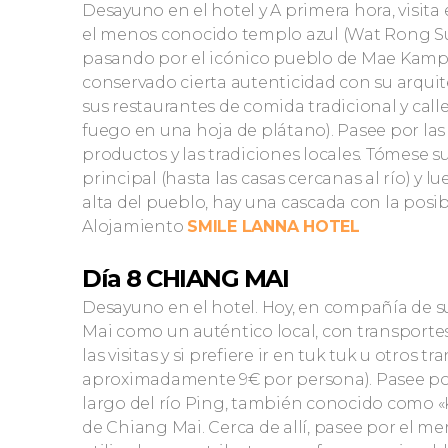
Desayuno en el hotel y A primera hora, visit
el menos conocido templo azul (Wat Rong Su
pasando por el icónico pueblo de Mae Kampo
conservado cierta autenticidad con su arquite
sus restaurantes de comida tradicional y calle
fuego en una hoja de plátano). Pasee por las
productos y las tradiciones locales. Tómese s
principal (hasta las casas cercanas al río) y lu
alta del pueblo, hay una cascada con la posib
Alojamiento
SMILE LANNA HOTEL
Día 8 CHIANG MAI
Desayuno en el hotel. Hoy, en compañía de su
Mai como un auténtico local, con transportes 
las visitas y si prefiere ir en tuk tuk u otros 
aproximadamente 9€ por persona). Pasee por
largo del río Ping, también conocido como «K
de Chiang Mai. Cerca de allí, pasee por el me