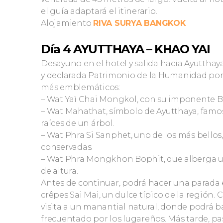
el guía adaptará el itinerario.
Alojamiento
RIVA SURYA BANGKOK
Día 4 AYUTTHAYA – KHAO YAI
Desayuno en el hotel y salida hacia Ayutthaya 
y declarada Patrimonio de la Humanidad por 
más emblemáticos:
– Wat Yaï Chai Mongkol, con su imponente Bud
– Wat Mahathat, símbolo de Ayutthaya, famos
raíces de un árbol.
– Wat Phra Si Sanphet, uno de los más bellos
conservadas.
– Wat Phra Mongkhon Bophit, que alberga 
de altura.
Antes de continuar, podrá hacer una parada 
crêpes Sai Mai, un dulce típico de la región. C
visita a un manantial natural, donde podrá b
frecuentado por los lugareños. Más tarde, pa