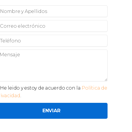
ombre
ellidos
orreo
ectrónico
léfono
ensaje
ivacidad
He leido y estoy de acuerdo con la
Política de
rivacidad
.
ENVIAR