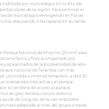
habitada por murciélagos. En lo alto del
pectaculares de la región. Para terminar el
lones de murciélagos emergiendo en fila de
utos, esquivando a las rapaces en su salida
del Parque Nacional de Khao Yai (20 min) para
rdinaria fauna y flora acompañado por
s y apasionados de la biodiversidad de este
 parque nacional de Tailandia con más
je. La jornada comienza temprano, a las 6:30
e la selva está más activa y el parque
r la carretera de acceso al parque,
tos de gran belleza natural, atentos
 ayuda de los guías, sería casi imposible
aminata adaptada al nivel del grupo a través