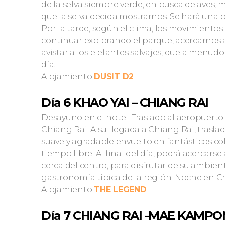
de la selva siempre verde, en busca de aves, m
que la selva decida mostrarnos. Se hará una 
Por la tarde, según el clima, los movimientos
continuar explorando el parque, acercarnos 
avistar a los elefantes salvajes, que a menudo 
día.
Alojamiento
DUSIT D2
Día 6 KHAO YAI – CHIANG RAI
Desayuno en el hotel. Traslado al aeropuerto 
Chiang Rai. A su llegada a Chiang Rai, trasl
suave y agradable envuelto en fantásticos colo
tiempo libre. Al final del día, podrá acercar
cerca del centro, para disfrutar de su ambient
gastronomía típica de la región. Noche en C
Alojamiento
THE LEGEND
Día 7 CHIANG RAI -MAE KAMPO