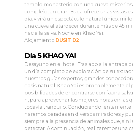
templo-monasterio con una cueva misteriosa 
complejo, un gran Buda ofrece unas vistas es
día, vivirá un espectáculo natural único: mil
una cueva al atardecer durante más de 45 min
hacia la selva. Noche en Khao Yai.
Alojamiento
DUSIT D2
Día 5 KHAO YAI
Desayuno en el hotel. Traslado a la entrada 
un día completo de exploración de su extrao
nuestros guías expertos, grandes conocedore
oasis natural. Khao Yai es probablemente el
posibilidades de encontrarse con fauna salva
h, para aprovechar las mejores horas en las qu
todavía tranquilo. Conduciendo lentamente po
haremos paradas en diversos miradores y pun
siempre a la presencia de animales que, sin la
detectar. A continuación, realizaremos una c