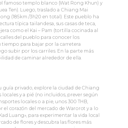
a el famoso templo blanco (Wat Rong Khun) y
ea Ten). Luego, traslado a Chiang Mai
ng (185km /3h20 en total). Este pueblo ha
ctura típica tailandesa, sus casas de teca,
jera como el Kai – Pam (tortilla cocinada al
 calles del pueblo para conocer los
u tiempo para bajar por la carretera
ego subir por los carriles. En la parte más
ilidad de caminar alrededor de ella.
 guía privado, explore la ciudad de Chiang
locales y a pié (no incluidos, prever según
transportes locales o a pie, unos 300 THB,
 el corazón del mercado de Warorot y a lo
ad Luang», para experimentar la vida local
rcado de flores y descubra las flores más