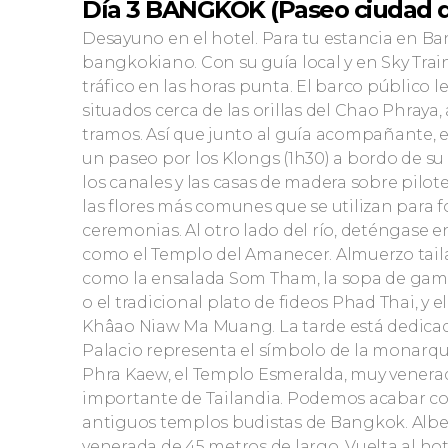
Día 3 BANGKOK (Paseo ciudad d
Desayuno en el hotel. Para tu estancia en 
bangkokiano. Con su guía local y en Sky Train
tráfico en las horas punta. El barco público l
situados cerca de las orillas del Chao Phraya,
tramos. Así que junto al guía acompañante,
un paseo por los Klongs (1h30) a bordo de s
los canales y las casas de madera sobre pilot
las flores más comunes que se utilizan para 
ceremonias. Al otro lado del río, deténgase e
como el Templo del Amanecer. Almuerzo tailan
como la ensalada Som Tham, la sopa de gamb
o el tradicional plato de fideos Phad Thai, y
Khâao Niaw Ma Muang. La tarde está dedicada
Palacio representa el símbolo de la monarqu
Phra Kaew, el Templo Esmeralda, muy venerad
importante de Tailandia. Podemos acabar co
antiguos templos budistas de Bangkok. Albe
venerada de 45 metros de largo. Vuelta al hot