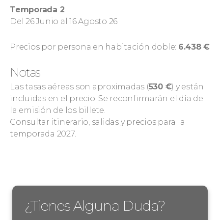
Temporada 2
Del 26 Junio al 16 Agosto 26
Precios por persona en habitación doble:
6.438 €
Notas
Las tasas aéreas son aproximadas (
530 €
) y están
incluidas en el precio. Se reconfirmarán el día de
la emisión de los billete.
Consultar itinerario, salidas y precios para la
temporada 2027.
¿Tienes Alguna Duda?