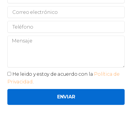
y
Apellidos
Correo
electrónico
Teléfono
Mensaje
Privacidad
He leido y estoy de acuerdo con la
Política de
Privacidad
.
ENVIAR