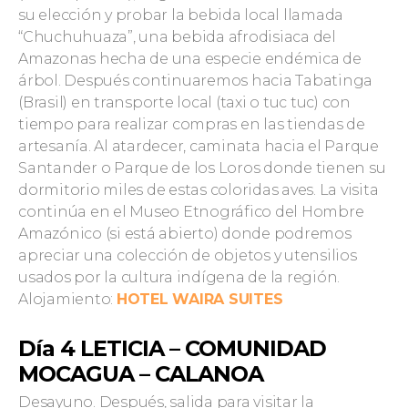
su elección y probar la bebida local llamada
“Chuchuhuaza”, una bebida afrodisiaca del
Amazonas hecha de una especie endémica de
árbol. Después continuaremos hacia Tabatinga
(Brasil) en transporte local (taxi o tuc tuc) con
tiempo para realizar compras en las tiendas de
artesanía. Al atardecer, caminata hacia el Parque
Santander o Parque de los Loros donde tienen su
dormitorio miles de estas coloridas aves. La visita
continúa en el Museo Etnográfico del Hombre
Amazónico (si está abierto) donde podremos
apreciar una colección de objetos y utensilios
usados por la cultura indígena de la región.
Alojamiento:
HOTEL WAIRA SUITES
Día 4 LETICIA – COMUNIDAD
MOCAGUA – CALANOA
Desayuno. Después, salida para visitar la