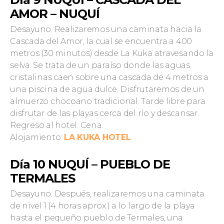
AMOR – NUQUÍ
Desayuno. Realizaremos una caminata hacia la
Cascada del Amor, la cual se encuentra a 400
metros (30 minutos) desde La Kuka atravesando la
selva. Se trata de un paraíso donde las aguas
cristalinas caen sobre una cascada de 4 metros a
una piscina de agua dulce. Disfrutaremos de un
almuerzo chocoano tradicional. Tarde libre para
disfrutar de las playas cerca del río y descansar.
Regreso al hotel. Cena.
Alojamiento:
LA KUKA HOTEL
Día 10 NUQUÍ – PUEBLO DE
TERMALES
Desayuno. Después, realizaremos una caminata
de nivel 1 (4 horas aprox.) a lo largo de la playa
hasta el pequeño pueblo de Termales, una