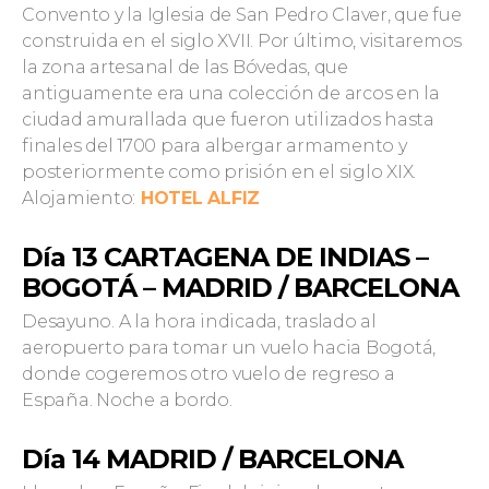
Convento y la Iglesia de San Pedro Claver, que fue
construida en el siglo XVII. Por último, visitaremos
la zona artesanal de las Bóvedas, que
antiguamente era una colección de arcos en la
ciudad amurallada que fueron utilizados hasta
finales del 1700 para albergar armamento y
posteriormente como prisión en el siglo XIX.
Alojamiento:
HOTEL ALFIZ
Día 13 CARTAGENA DE INDIAS –
BOGOTÁ – MADRID / BARCELONA
Desayuno. A la hora indicada, traslado al
aeropuerto para tomar un vuelo hacia Bogotá,
donde cogeremos otro vuelo de regreso a
España. Noche a bordo.
Día 14 MADRID / BARCELONA