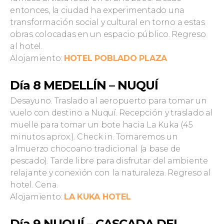
entonces, la ciudad ha experimentado una
transformación social y cultural en torno a estas
obras colocadas en un espacio público. Regreso
al hotel.
Alojamiento:
HOTEL POBLADO PLAZA
Día 8 MEDELLÍN – NUQUÍ
Desayuno. Traslado al aeropuerto para tomar un
vuelo con destino a Nuquí. Recepción y traslado al
muelle para tomar un bote hacia La Kuka (45
minutos aprox.). Check in. Tomaremos un
almuerzo chocoano tradicional (a base de
pescado). Tarde libre para disfrutar del ambiente
relajante y conexión con la naturaleza. Regreso al
hotel. Cena.
Alojamiento:
LA KUKA HOTEL
Día 9 NUQUÍ – CASCADA DEL