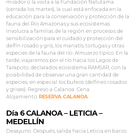
mirador o la visita a la Fundación Natutama
(cerrada los martes), la cual está enfocada en la
educación para la conservación y protección de la
fauna del Río Amazonas y sus ecosistemas.
Involucra a familias de la región en procesos de
sensibilización para el cuidado y protección del
delfín rosado y gris, los manatís, tortugas y otras
especies de la fauna del río. Almuerzo típico. En la
tarde, viajaremos por el río hacia los Lagos de
Tarapoto, declarados ecosistema RAMSAR, con la
posibilidad de observar una gran cantidad de
especies, en especial los bufeos (delfines rosados
y grises). Regreso a Calanoa. Cena.
Alojamiento:
RESERVA CALANOA
Día 6 CALANOA – LETICIA –
MEDELLÍN
Desayuno. Después, salida hacia Leticia en barco.