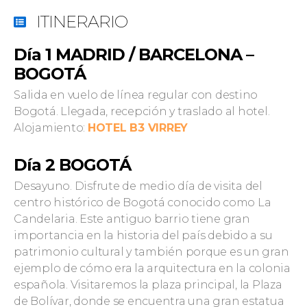
ITINERARIO
Día 1 MADRID / BARCELONA –
BOGOTÁ
Salida en vuelo de línea regular con destino
Bogotá. Llegada, recepción y traslado al hotel.
Alojamiento:
HOTEL B3 VIRREY
Día 2 BOGOTÁ
Desayuno. Disfrute de medio día de visita del
centro histórico de Bogotá conocido como La
Candelaria. Este antiguo barrio tiene gran
importancia en la historia del país debido a su
patrimonio cultural y también porque es un gran
ejemplo de cómo era la arquitectura en la colonia
española. Visitaremos la plaza principal, la Plaza
de Bolívar, donde se encuentra una gran estatua