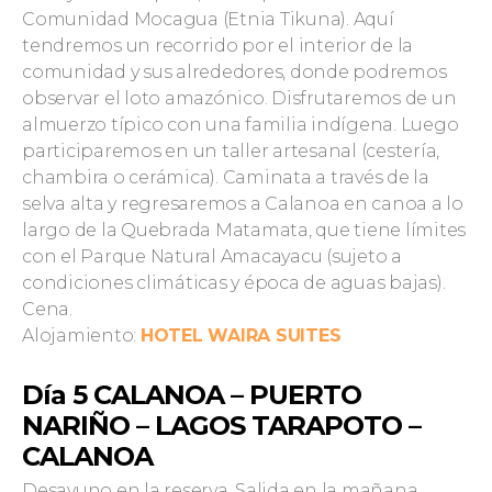
Comunidad Mocagua (Etnia Tikuna). Aquí
tendremos un recorrido por el interior de la
comunidad y sus alrededores, donde podremos
observar el loto amazónico. Disfrutaremos de un
almuerzo típico con una familia indígena. Luego
participaremos en un taller artesanal (cestería,
chambira o cerámica). Caminata a través de la
selva alta y regresaremos a Calanoa en canoa a lo
largo de la Quebrada Matamata, que tiene límites
con el Parque Natural Amacayacu (sujeto a
condiciones climáticas y época de aguas bajas).
Cena.
Alojamiento:
HOTEL WAIRA SUITES
Día 5 CALANOA – PUERTO
NARIÑO – LAGOS TARAPOTO –
CALANOA
Desayuno en la reserva. Salida en la mañana