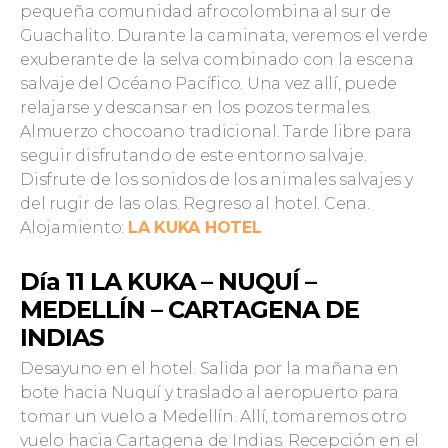
pequeña comunidad afrocolombina al sur de
Guachalito. Durante la caminata, veremos el verde
exuberante de la selva combinado con la escena
salvaje del Océano Pacífico. Una vez allí, puede
relajarse y descansar en los pozos termales.
Almuerzo chocoano tradicional. Tarde libre para
seguir disfrutando de este entorno salvaje.
Disfrute de los sonidos de los animales salvajes y
del rugir de las olas. Regreso al hotel. Cena.
Alojamiento:
LA KUKA HOTEL
Día 11 LA KUKA – NUQUÍ –
MEDELLÍN – CARTAGENA DE
INDIAS
Desayuno en el hotel. Salida por la mañana en
bote hacia Nuquí y traslado al aeropuerto para
tomar un vuelo a Medellín. Allí, tomaremos otro
vuelo hacia Cartagena de Indias. Recepción en el