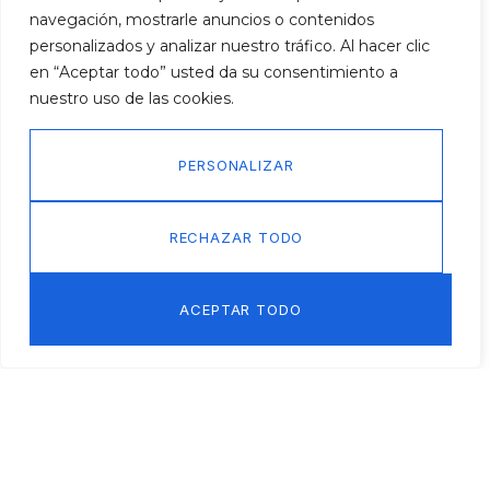
navegación, mostrarle anuncios o contenidos
Samuel Sánchez, 21 33013 Oviedo, ASTURIAS
personalizados y analizar nuestro tráfico. Al hacer clic
+34 684 63 62 24
en “Aceptar todo” usted da su consentimiento a
viajeslalosa@viajeslalosa.es
nuestro uso de las cookies.
Redes Sociales:
F
PERSONALIZAR
a
c
Aviso Legal
Política de Privacidad
e
b
RECHAZAR TODO
Política de Cookies
Mapa Web
Accesibilidad
o
o
k
ACEPTAR TODO