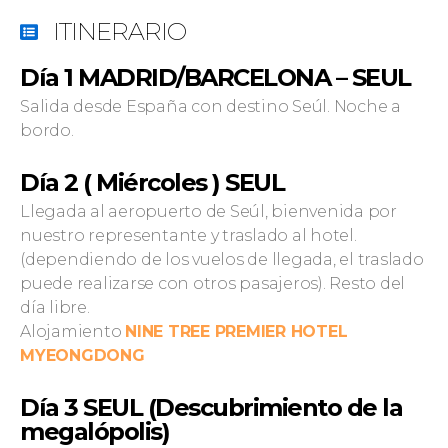
ITINERARIO
Día 1 MADRID/BARCELONA – SEUL
Salida desde España con destino Seúl. Noche a
bordo.
Día 2 ( Miércoles ) SEUL
Llegada al aeropuerto de Seúl, bienvenida por
nuestro representante y traslado al hotel.
(dependiendo de los vuelos de llegada, el traslado
puede realizarse con otros pasajeros). Resto del
día libre.
Alojamiento
NINE TREE PREMIER HOTEL
MYEONGDONG
Día 3 SEUL (Descubrimiento de la
megalópolis)