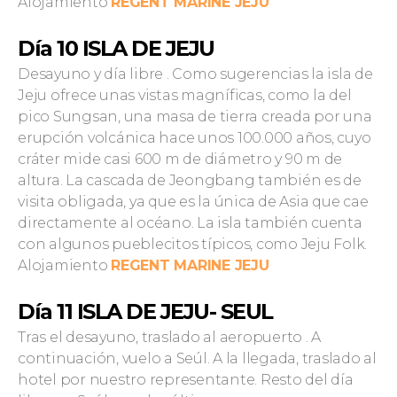
Alojamiento
REGENT MARINE JEJU
Día 10 ISLA DE JEJU
Desayuno y día libre . Como sugerencias la isla de
Jeju ofrece unas vistas magníficas, como la del
pico Sungsan, una masa de tierra creada por una
erupción volcánica hace unos 100.000 años, cuyo
cráter mide casi 600 m de diámetro y 90 m de
altura. La cascada de Jeongbang también es de
visita obligada, ya que es la única de Asia que cae
directamente al océano. La isla también cuenta
con algunos pueblecitos típicos, como Jeju Folk.
Alojamiento
REGENT MARINE JEJU
Día 11 ISLA DE JEJU- SEUL
Tras el desayuno, traslado al aeropuerto . A
continuación, vuelo a Seúl. A la llegada, traslado al
hotel por nuestro representante. Resto del día