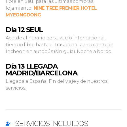
libre en Seúl para las últimas compras.
lojamiento
NINE TREE PREMIER HOTEL
MYEONGDONG
Día 12 SEUL
Acorde al horario de su vuelo internacional,
tiempo libre hasta el traslado al aeropuerto de
Incheon en autobús (sin guía). Noche a bordo.
Día 13 LLEGADA
MADRID/BARCELONA
Llegada a España. Fin del viaje y de nuestros
servicios.
SERVICIOS INCLUIDOS