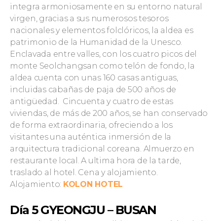
integra armoniosamente en su entorno natural
virgen, gracias a sus numerosos tesoros
nacionales y elementos folclóricos, la aldea es
patrimonio de la Humanidad de la Unesco.
Enclavada entre valles, con los cuatro picos del
monte Seolchangsan como telón de fondo, la
aldea cuenta con unas 160 casas antiguas,
incluidas cabañas de paja de 500 años de
antigüedad. Cincuenta y cuatro de estas
viviendas, de más de 200 años, se han conservado
de forma extraordinaria, ofreciendo a los
visitantes una auténtica inmersión de la
arquitectura tradicional coreana. Almuerzo en
restaurante local. A ultima hora de la tarde,
traslado al hotel. Cena y alojamiento.
Alojamiento:
KOLON HOTEL
Día 5 GYEONGJU – BUSAN