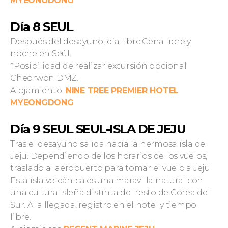
MYEONGDONG
Día 8 SEUL
Después del desayuno, día libre.Cena libre y
noche en Seúl.
*Posibilidad de realizar excursión opcional:
Cheorwon DMZ.
Alojamiento
NINE TREE PREMIER HOTEL
MYEONGDONG
Día 9 SEUL SEUL-ISLA DE JEJU
Tras el desayuno salida hacia la hermosa isla de
Jeju. Dependiendo de los horarios de los vuelos,
traslado al aeropuerto para tomar el vuelo a Jeju.
Esta isla volcánica es una maravilla natural con
una cultura isleña distinta del resto de Corea del
Sur. A la llegada, registro en el hotel y tiempo
libre.