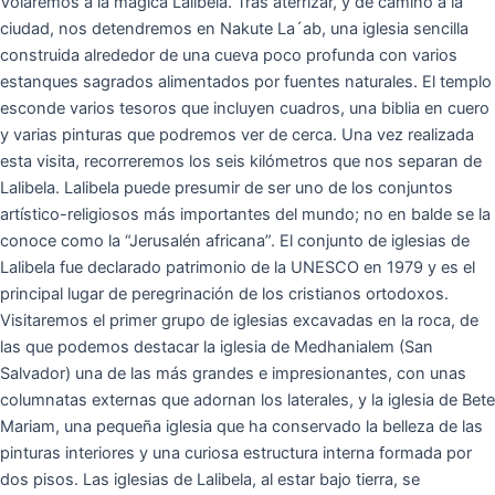
Volaremos a la mágica Lalibela. Tras aterrizar, y de camino a la
ciudad, nos detendremos en Nakute La´ab, una iglesia sencilla
construida alrededor de una cueva poco profunda con varios
estanques sagrados alimentados por fuentes naturales. El templo
esconde varios tesoros que incluyen cuadros, una biblia en cuero
y varias pinturas que podremos ver de cerca. Una vez realizada
esta visita, recorreremos los seis kilómetros que nos separan de
Lalibela. Lalibela puede presumir de ser uno de los conjuntos
artístico-religiosos más importantes del mundo; no en balde se la
conoce como la “Jerusalén africana”. El conjunto de iglesias de
Lalibela fue declarado patrimonio de la UNESCO en 1979 y es el
principal lugar de peregrinación de los cristianos ortodoxos.
Visitaremos el primer grupo de iglesias excavadas en la roca, de
las que podemos destacar la iglesia de Medhanialem (San
Salvador) una de las más grandes e impresionantes, con unas
columnatas externas que adornan los laterales, y la iglesia de Bete
Mariam, una pequeña iglesia que ha conservado la belleza de las
pinturas interiores y una curiosa estructura interna formada por
dos pisos. Las iglesias de Lalibela, al estar bajo tierra, se