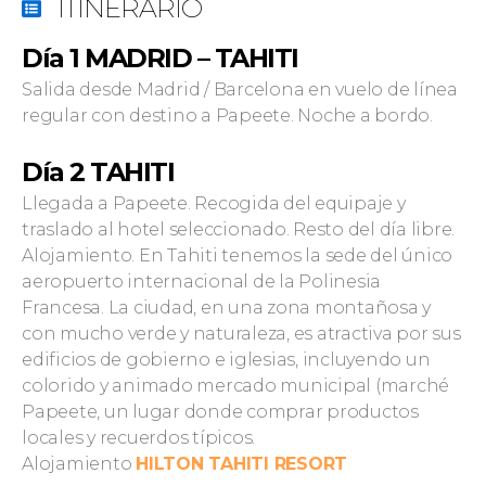
ITINERARIO
Día 1 MADRID – TAHITI
Salida desde Madrid / Barcelona en vuelo de línea
regular con destino a Papeete. Noche a bordo.
Día 2 TAHITI
Llegada a Papeete. Recogida del equipaje y
traslado al hotel seleccionado. Resto del día libre.
Alojamiento. En Tahiti tenemos la sede del único
aeropuerto internacional de la Polinesia
Francesa. La ciudad, en una zona montañosa y
con mucho verde y naturaleza, es atractiva por sus
edificios de gobierno e iglesias, incluyendo un
colorido y animado mercado municipal (marché
Papeete, un lugar donde comprar productos
locales y recuerdos típicos.
Alojamiento
HILTON TAHITI RESORT