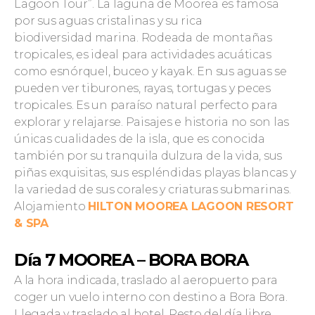
Lagoon Tour”. La laguna de Moorea es famosa
por sus aguas cristalinas y su rica
biodiversidad marina. Rodeada de montañas
tropicales, es ideal para actividades acuáticas
como esnórquel, buceo y kayak. En sus aguas se
pueden ver tiburones, rayas, tortugas y peces
tropicales. Es un paraíso natural perfecto para
explorar y relajarse. Paisajes e historia no son las
únicas cualidades de la isla, que es conocida
también por su tranquila dulzura de la vida, sus
piñas exquisitas, sus espléndidas playas blancas y
la variedad de sus corales y criaturas submarinas.
Alojamiento
HILTON MOOREA LAGOON RESORT
& SPA
Día 7 MOOREA – BORA BORA
A la hora indicada, traslado al aeropuerto para
coger un vuelo interno con destino a Bora Bora.
Llegada y traslado al hotel. Resto del día libre.