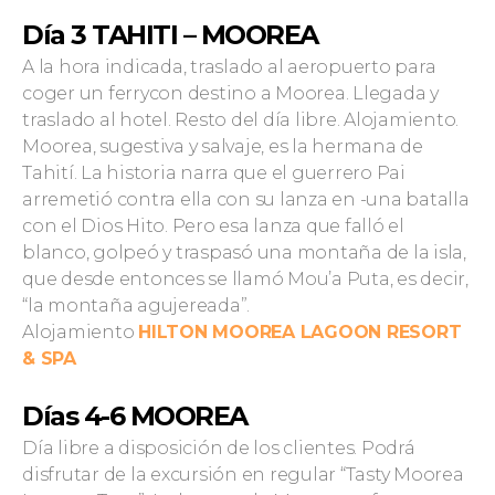
Día 3 TAHITI – MOOREA
A la hora indicada, traslado al aeropuerto para
coger un ferrycon destino a Moorea. Llegada y
traslado al hotel. Resto del día libre. Alojamiento.
Moorea, sugestiva y salvaje, es la hermana de
Tahití. La historia narra que el guerrero Pai
arremetió contra ella con su lanza en -una batalla
con el Dios Hito. Pero esa lanza que falló el
blanco, golpeó y traspasó una montaña de la isla,
que desde entonces se llamó Mou’a Puta, es decir,
“la montaña agujereada”.
Alojamiento
HILTON MOOREA LAGOON RESORT
& SPA
Días 4-6 MOOREA
Día libre a disposición de los clientes. Podrá
disfrutar de la excursión en regular “Tasty Moorea