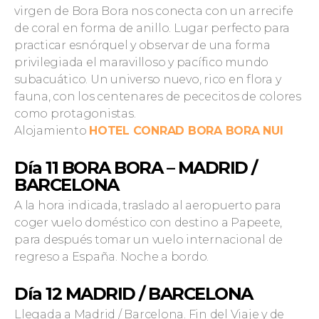
virgen de Bora Bora nos conecta con un arrecife
de coral en forma de anillo. Lugar perfecto para
practicar esnórquel y observar de una forma
privilegiada el maravilloso y pacífico mundo
subacuático. Un universo nuevo, rico en flora y
fauna, con los centenares de pececitos de colores
como protagonistas.
Alojamiento
HOTEL CONRAD BORA BORA NUI
Día 11 BORA BORA – MADRID /
BARCELONA
A la hora indicada, traslado al aeropuerto para
coger vuelo doméstico con destino a Papeete,
para después tomar un vuelo internacional de
regreso a España. Noche a bordo.
Día 12 MADRID / BARCELONA
Llegada a Madrid / Barcelona. Fin del Viaje y de