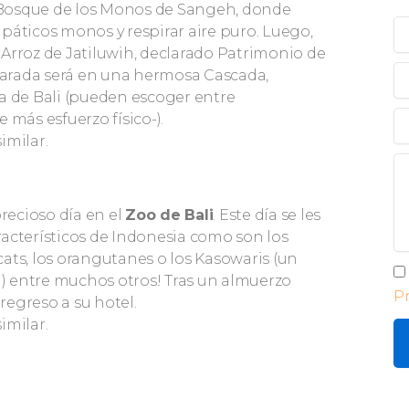
 Bosque de los Monos de Sangeh, donde
N
páticos monos y respirar aire puro. Luego,
y
Arroz de Jatiluwih, declarado Patrimonio de
Ap
C
arada será en una hermosa Cascada,
el
eza de Bali (pueden escoger entre
Te
más esfuerzo físico-).
similar.
M
recioso día en el
Zo
o de Bali
. Este día se les
acterísticos de Indonesia como son los
ats, los orangutanes o los Kasowaris (un
Pr
o!) entre muchos otros! Tras un almuerzo
P
 regreso a su hotel.
similar.