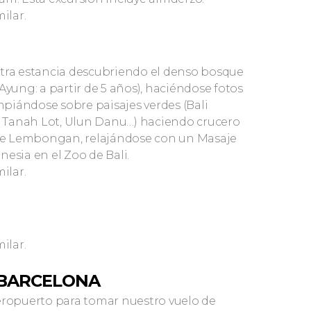
ilar.
stra estancia descubriendo el denso bosque
o Ayung: a partir de 5 años), haciéndose fotos
piándose sobre paisajes verdes (Bali
k, Tanah Lot, Ulun Danu…) haciendo crucero
a de Lembongan, relajándose con un Masaje
esia en el Zoo de Bali.
ilar.
ilar.
/ BARCELONA
aeropuerto para tomar nuestro vuelo de