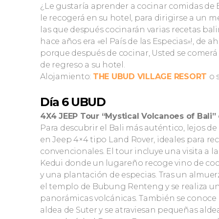
¿Le gustaría aprender a cocinar comidas de 
le recogerá en su hotel, para dirigirse a un m
las que después cocinarán varias recetas bal
hace años era «el País de las Especias»!, de
porque después de cocinar, Usted se comerá l
de regreso a su hotel.
Alojamiento:
THE UBUD VILLAGE RESORT
o 
Día 6 UBUD
4X4 JEEP Tour “Mystical Volcanoes of Bal
Para descubrir el Bali más auténtico, lejos de 
en Jeep 4×4 tipo Land Rover, ideales para re
convencionales. El tour incluye una visita a la
Kedui donde un lugareño recoge vino de co
y una plantación de especias. Tras un almuerzo
el templo de Bubung Renteng y se realiza un 
panorámicas volcánicas. También se conoce la
aldea de Suter y se atraviesan pequeñas aldeas