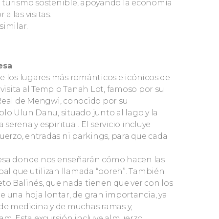
l turismo sostenible, apoyando la economía
a las visitas.
similar.
esa
e los lugares más románticos e icónicos de
 visita al Templo Tanah Lot, famoso por su
 Real de Mengwi, conocido por su
mplo Ulun Danu, situado junto al lago y la
erena y espiritual. El servicio incluye
muerzo, entradas ni parkings, para que cada
nesa donde nos enseñarán cómo hacen las
rbal que utilizan llamada “boreh”. También
to Balinés, que nada tienen que ver con los
e una hoja lontar, de gran importancia, ya
 de medicina y de muchas ramas y,
. Esta excursión incluye almuerzo.