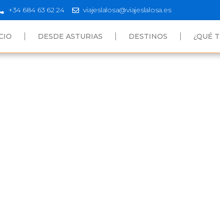
+34 684 63 62 24
viajeslalosa@viajeslalosa.es
CIO
DESDE ASTURIAS
DESTINOS
¿QUÉ T