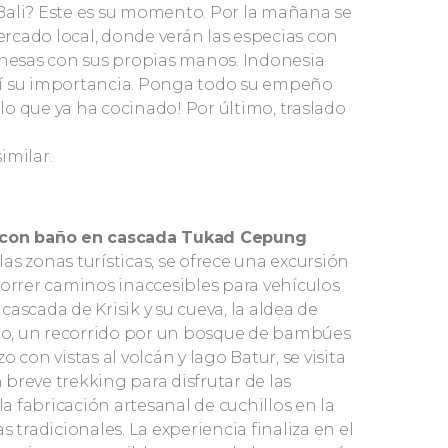
Bali? Este es su momento. Por la mañana se
ercado local,
donde verán las especias con
inesas con sus propias manos. Indonesia
 ahí su importancia. Ponga todo su empeño
o que ya ha cocinado! Por último, traslado
similar.
i” con baño en cascada Tukad Cepung
las zonas turísticas, se ofrece una excursión
correr caminos inaccesibles para vehículos
 cascada de Krisik y su cueva, la aldea de
co, un recorrido por un bosque de bambúes
 con vistas al volcán y lago Batur, se visita
breve trekking para disfrutar de las
 fabricación artesanal de cuchillos en la
 tradicionales. La experiencia finaliza en el