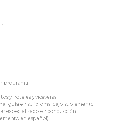
aje.
en programa
os y hoteles y viceversa
onal guía en su idioma bajo suplemento.
ofer especializado en conducción
plemento en español)