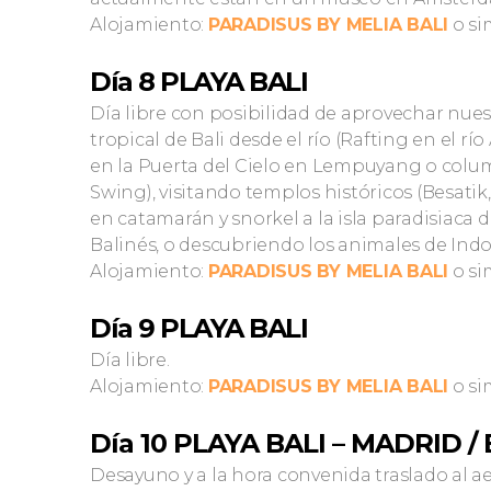
Alojamiento:
PARADISUS BY MELIA BALI
o sim
Día 8 PLAYA BALI
Día libre con posibilidad de aprovechar nue
tropical de Bali desde el río (Rafting en el rí
en la Puerta del Cielo en Lempuyang o colum
Swing), visitando templos históricos (Besati
en catamarán y snorkel a la isla paradisiac
Balinés, o descubriendo los animales de Indon
Alojamiento:
PARADISUS BY MELIA BALI
o sim
Día 9 PLAYA BALI
Día libre.
Alojamiento:
PARADISUS BY MELIA BALI
o sim
Día 10 PLAYA BALI – MADRID 
Desayuno y a la hora convenida traslado al 