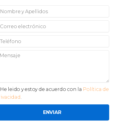
ombre
ellidos
orreo
ectrónico
léfono
ensaje
ivacidad
He leido y estoy de acuerdo con la
Política de
rivacidad
.
ENVIAR