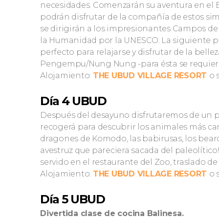
necesidades. Comenzarán su aventura en el
podrán disfrutar de la compañía de estos sim
se dirigirán a los impresionantes Campos de 
la Humanidad por la UNESCO. La siguiente p
perfecto para relajarse y disfrutar de la bell
Pengempu/Nung Nung -para ésta se requiere 
Alojamiento:
THE UBUD VILLAGE RESORT
o 
Día 4 UBUD
Después del desayuno disfrutaremos de un p
recogerá para descubrir los animales más car
dragones de Komodo, las babirusas, los bearc
avestruz que pareciera sacada del paleolític
servido en el restaurante del Zoo, traslado de
Alojamiento:
THE UBUD VILLAGE RESORT
o 
Día 5 UBUD
Divertida clase de cocina Balinesa.