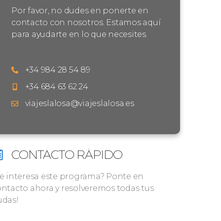
Por favor, no dudes en ponerte en
contacto con nosotros. Estamos aquí
para ayudarte en lo que necesites.
+34 984 28 54 89
+34 684 63 62 24
viajeslalosa@viajeslalosa.es
CONTACTO RÁPIDO
Te interesa este programa? Ponte en
ntacto ahora y resolveremos todas tus
udas!