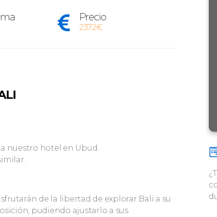
rama
Precio
2372€
ALI
 a nuestro hotel en Ubud.
similar.
¿
co
d
disfrutarán de la libertad de explorar Bali a su
osición, pudiendo ajustarlo a sus