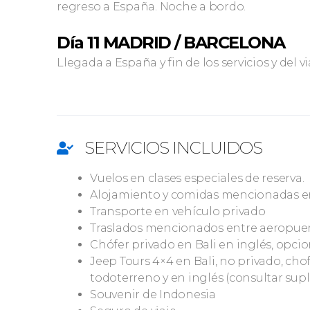
regreso a España. Noche a bordo.
Día 11 MADRID / BARCELONA
Llegada a España y fin de los servicios y del vi
SERVICIOS INCLUIDOS
Vuelos en clases especiales de reserva.
Alojamiento y comidas mencionadas 
Transporte en vehículo privado
Traslados mencionados entre aeropuert
Chófer privado en Bali en inglés, opci
Jeep Tours 4×4 en Bali, no privado, ch
todoterreno y en inglés (consultar su
Souvenir de Indonesia