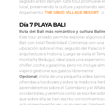
sagrado árbol Banyan. Este tour promueve e
local, preservando la cultura y aportando valor 
Alojamiento:
THE UBUD VILLAGE RESORT
o 
Día 7 PLAYA BALI
Ruta del Bali más romántico y cultura Balin
Este tour privado permite explorar algunos d
Bali con total flexibilidad. Comienza con una
ubicación sobre el mar, seguido del Palacio
arquitectura e historia. Luego se visita el Te
montaña Bedugul, ideal para una experiencia s
chófer, coche y gasolina, pero no incluye al
viajero gestione sus gastos libremente.
Opcional:
Visita de una pequeña aldea bali
ofrendas a los dioses y sobre la medicina he
aprenderemos sobre el Calendario y el Alfabe
occidentales, y veremos como se escribe sobr
que sobre ella se han escrito conocimientos
actualmente están en un museo en Amsterdam