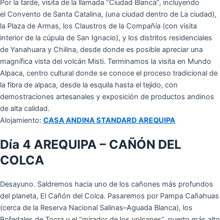
Por la tarde, visita de la llamada “Ciudad Blanca”, incluyendo
el
Convento de Santa Catalina, (una ciudad dentro de La ciudad),
la Plaza de Armas, los Claustros de la Compañía (con visita
interior de la cúpula de San Ignacio), y los distritos residenciales
de Yanahuara y Chilina, desde donde es posible apreciar una
magnífica vista del volcán Misti. Terminamos la visita en Mundo
Alpaca, centro cultural donde se conoce el proceso tradicional de
la fibra de alpaca, desde la esquila hasta el tejido, con
demostraciones artesanales y exposición de productos andinos
de alta calidad.
Alojamiento:
CASA ANDINA STANDARD AREQUIPA
Día 4 AREQUIPA – CAÑÓN DEL
COLCA
Desayuno. Saldremos hacia uno de los cañones más profundos
del planeta, El Cañón del Colca. Pasaremos por Pampa Cañahuas
(cerca de la Reserva Nacional Salinas–Aguada Blanca), los
Bofedales de Tocra y el “mirador de los volcanes”, puerto más alto