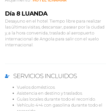
Alojamiento :
HOTEL ILHAMAR
Día 8 LUANDA
Desayuno en el hotel. Tiempo libre para realizar
las últimas visitas, descansar, pasear por la ciudad
y, a la hora convenida, traslado al aeropuerto
internacional de Angola para salir con el vuelo
internacional.
SERVICIOS INCLUIDOS
Vuelos domésticos.
Asistencia en destino y traslados.
Guías locales durante todo el recorrido.
Vehículo 4×4 con gasolina durante todo el