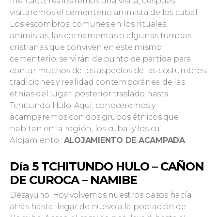
mercado, realizaremos una visita, después
visitaremos el cementerio animista de los cubal.
Los escombros, comunes en los rituales
animistas, las cornamentas o algunas tumbas
cristianas que conviven en este mismo
cementerio, servirán de punto de partida para
contar muchos de los aspectos de las costumbres,
tradiciones y realidad contemporánea de las
etnias del lugar. posterior traslado hasta
Tchitundo Hulo. Aquí, conoceremos y
acamparemos con dos grupos étnicos que
habitan en la región, los cubal y los cui.
Alojamiento :
ALOJAMIENTO DE ACAMPADA
Día 5 TCHITUNDO HULO
–
CAÑON
DE CUROCA
–
NAMIBE
Desayuno. Hoy volvemos nuestros pasos hacía
atrás hasta llegar de nuevo a la población de