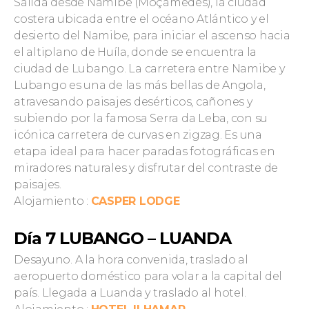
Salida desde Namibe (Moçâmedes), la ciudad
costera ubicada entre el océano Atlántico y el
desierto del Namibe, para iniciar el ascenso hacia
el altiplano de Huíla, donde se encuentra la
ciudad de Lubango. La carretera entre Namibe y
Lubango es una de las más bellas de Angola,
atravesando paisajes desérticos, cañones y
subiendo por la famosa Serra da Leba, con su
icónica carretera de curvas en zigzag. Es una
etapa ideal para hacer paradas fotográficas en
miradores naturales y disfrutar del contraste de
paisajes.
Alojamiento :
CASPER LODGE
Día 7 LUBANGO – LUANDA
Desayuno. A la hora convenida, traslado al
aeropuerto doméstico para volar a la capital del
país. Llegada a Luanda y traslado al hotel.