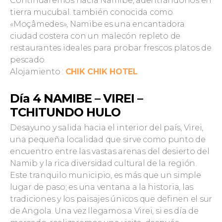
Continuaremos hacia Namibe, adentrándonos en
tierra mucubal. también conocida como
«Moçâmedes», Namibe es una encantadora
ciudad costera con un malecón repleto de
restaurantes ideales para probar frescos platos de
pescado.
Alojamiento :
CHIK CHIK HOTEL
Día 4 NAMIBE – VIREI –
TCHITUNDO HULO
Desayuno y salida hacia el interior del país, Virei,
una pequeña localidad que sirve como punto de
encuentro entre las vastas arenas del desierto del
Namib y la rica diversidad cultural de la región.
Este tranquilo municipio, es más que un simple
lugar de paso; es una ventana a la historia, las
tradiciones y los paisajes únicos que definen el sur
de Angola. Una vez llegamos a Virei, si es día de