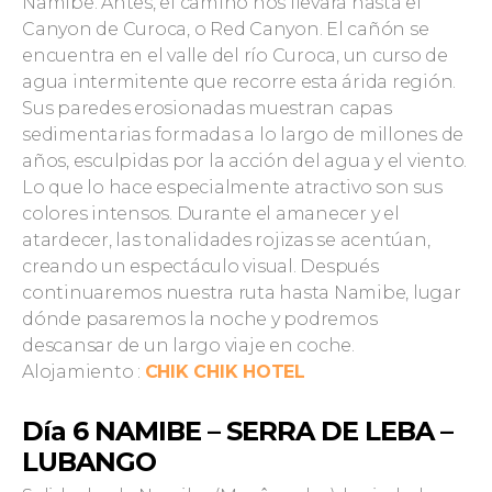
Namibe. Antes, el camino nos llevará hasta el
Canyon de Curoca, o Red Canyon. El cañón se
encuentra en el valle del río Curoca, un curso de
agua intermitente que recorre esta árida región.
Sus paredes erosionadas muestran capas
sedimentarias formadas a lo largo de millones de
años, esculpidas por la acción del agua y el viento.
Lo que lo hace especialmente atractivo son sus
colores intensos. Durante el amanecer y el
atardecer, las tonalidades rojizas se acentúan,
creando un espectáculo visual. Después
continuaremos nuestra ruta hasta Namibe, lugar
dónde pasaremos la noche y podremos
descansar de un largo viaje en coche.
Alojamiento :
CHIK CHIK HOTEL
Día 6 NAMIBE
–
SERRA DE LEBA –
LUBANGO