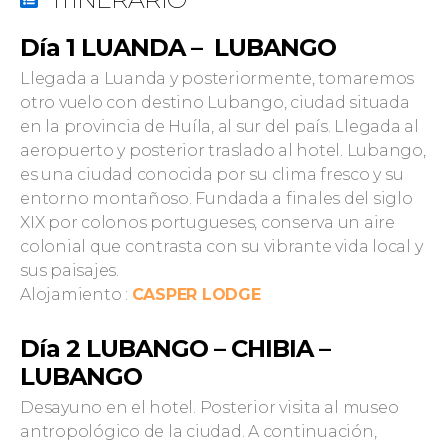
Día 1 LUANDA – LUBANGO
Llegada a Luanda y posteriormente, tomaremos
otro vuelo con destino Lubango, ciudad situada
en la provincia de Huíla, al sur del país. Llegada al
aeropuerto y posterior traslado al hotel. Lubango,
es una ciudad conocida por su clima fresco y su
entorno montañoso. Fundada a finales del siglo
XIX por colonos portugueses, conserva un aire
colonial que contrasta con su vibrante vida local y
sus paisajes.
Alojamiento :
CASPER LODGE
Día 2 LUBANGO – CHIBIA –
LUBANGO
Desayuno en el hotel. Posterior visita al museo
antropológico de la ciudad. A continuación,