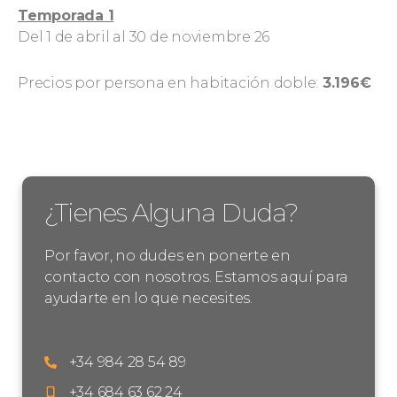
Temporada 1
Del 1 de abril al 30 de noviembre 26
Precios por persona en habitación doble:
3.196€
¿Tienes Alguna Duda?
Por favor, no dudes en ponerte en
contacto con nosotros. Estamos aquí para
ayudarte en lo que necesites.
+34 984 28 54 89
+34 684 63 62 24