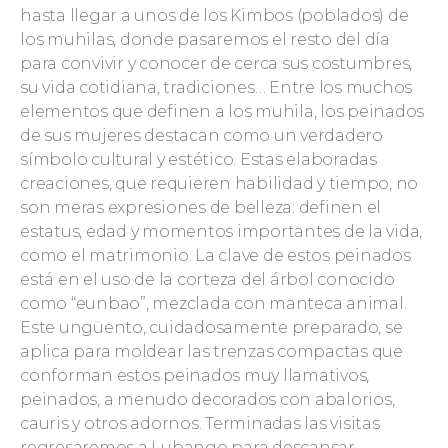
hasta llegar a unos de los Kimbos (poblados) de
los muhilas, donde pasaremos el resto del día
para convivir y conocer de cerca sus costumbres,
su vida cotidiana, tradiciones… Entre los muchos
elementos que definen a los muhila, los peinados
de sus mujeres destacan como un verdadero
símbolo cultural y estético. Estas elaboradas
creaciones, que requieren habilidad y tiempo, no
son meras expresiones de belleza: definen el
estatus, edad y momentos importantes de la vida,
como el matrimonio. La clave de estos peinados
está en el uso de la corteza del árbol conocido
como “eunbao”, mezclada con manteca animal.
Este ungüento, cuidadosamente preparado, se
aplica para moldear las trenzas compactas que
conforman estos peinados muy llamativos,
peinados, a menudo decorados con abalorios,
cauris y otros adornos. Terminadas las visitas
regresaremos a Lubango para descansar.