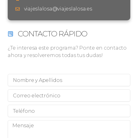
viajeslalosa@viajeslalosa.es
CONTACTO RÁPIDO
¿Te interesa este programa? Ponte en contacto
ahora y resolveremos todas tus dudas!
Nombre
y
Apellidos
Correo
electrónico
Teléfono
Mensaje