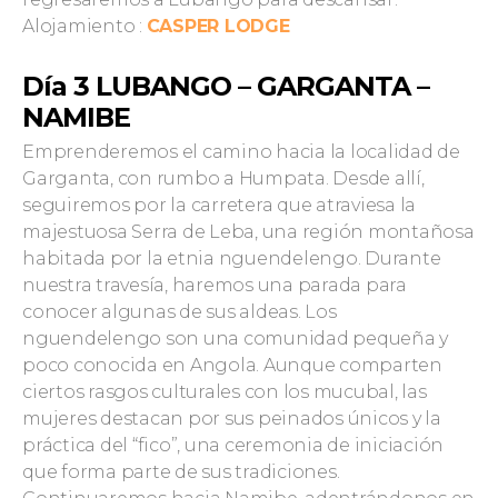
Alojamiento :
CASPER LODGE
Día 3 LUBANGO – GARGANTA –
NAMIBE
Emprenderemos el camino hacia la localidad de
Garganta, con rumbo a Humpata. Desde allí,
seguiremos por la carretera que atraviesa la
majestuosa Serra de Leba, una región montañosa
habitada por la etnia nguendelengo. Durante
nuestra travesía, haremos una parada para
conocer algunas de sus aldeas. Los
nguendelengo son una comunidad pequeña y
poco conocida en Angola. Aunque comparten
ciertos rasgos culturales con los mucubal, las
mujeres destacan por sus peinados únicos y la
práctica del “fico”, una ceremonia de iniciación
que forma parte de sus tradiciones.