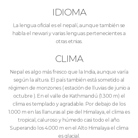
IDIOMA
La lengua oficial es el nepalí, aunque también se
habla el newari y varias lenguas pertenecientes a
otras etnias.
CLIMA
Nepal es algo más fresco que la India, aunque varía
según la altura. El país también está sometido al
régimen de monzones ( estación de lluvias de junio a
octubre ). En el valle de Kathmandú (1.300 m) el
clima es templado y agradable. Por debajo de los
1.000 m en las llanuras al pie del Himalaya, el clima es
tropical, caluroso y húmedo casi todo el año.
Superando los 4.000 m en el Alto Himalaya el clima
es glacial.